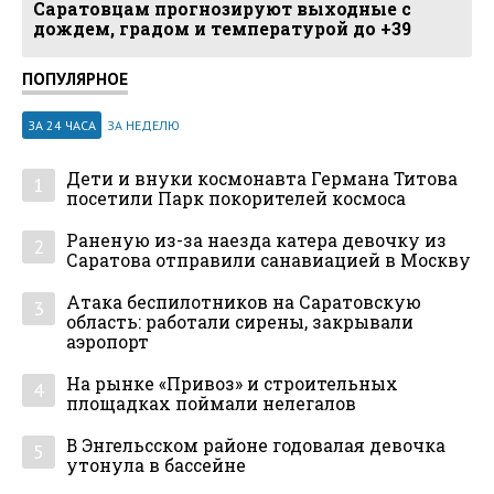
Саратовцам прогнозируют выходные с
дождем, градом и температурой до +39
ПОПУЛЯРНОЕ
ЗА 24 ЧАСА
ЗА НЕДЕЛЮ
Дети и внуки космонавта Германа Титова
1
посетили Парк покорителей космоса
Раненую из-за наезда катера девочку из
2
Саратова отправили санавиацией в Москву
Атака беспилотников на Саратовскую
3
область: работали сирены, закрывали
аэропорт
На рынке «Привоз» и строительных
4
площадках поймали нелегалов
В Энгельсском районе годовалая девочка
5
утонула в бассейне