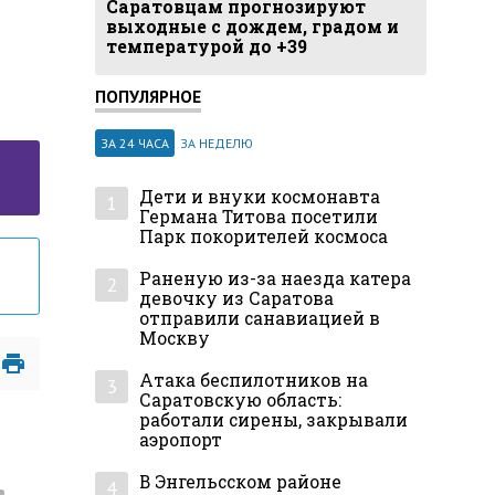
Саратовцам прогнозируют
выходные с дождем, градом и
температурой до +39
ПОПУЛЯРНОЕ
ЗА 24 ЧАСА
ЗА НЕДЕЛЮ
Дети и внуки космонавта
1
Германа Титова посетили
Парк покорителей космоса
Раненую из-за наезда катера
2
девочку из Саратова
отправили санавиацией в
Москву
Атака беспилотников на
3
Саратовскую область:
работали сирены, закрывали
аэропорт
В Энгельсском районе
4