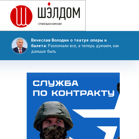
Вячеслав Володин о театре оперы и
балета:
Разломали все, а теперь думаем, как
дальше быть