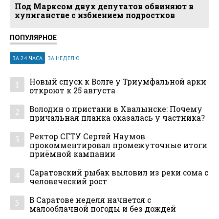
Под Марксом двух депутатов обвиняют в
хулиганстве с избиением подростков
ПОПУЛЯРНОЕ
ЗА 24 ЧАСА
ЗА НЕДЕЛЮ
Новый спуск к Волге у Триумфальной арки
1
откроют к 25 августа
Володин о пристани в Хвалынске: Почему
2
причальная планка оказалась у частника?
Ректор СГТУ Сергей Наумов
3
прокомментировал промежуточные итоги
приёмной кампании
Саратовский рыбак выловил из реки сома с
4
человеческий рост
В Саратове неделя начнется с
5
малооблачной погоды и без дождей