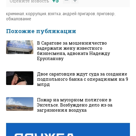
+5
Оцените новость
криминал
,
коррупция
,
взятка
,
андрей пригаров
,
приговор
,
обжалование
Похожие публикации
В Саратове за мошенничество
задержали жену известного
бизнесмена, адвоката Надежду
Ерусланову
Двое саратовцев ждут суда за создание
подпольного банка с операциями на 9
млрд
Пожар на мусорном полигоне в
Энгельсе. Возбуждено дело из-за
загрязнения воздуха