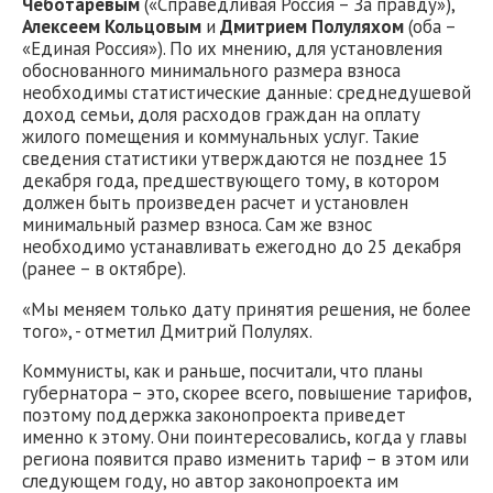
Чеботаревым
(«Справедливая Россия – За правду»),
Алексеем Кольцовым
и
Дмитрием Полуляхом
(оба –
«Единая Россия»). По их мнению, для установления
обоснованного минимального размера взноса
необходимы статистические данные: среднедушевой
доход семьи, доля расходов граждан на оплату
жилого помещения и коммунальных услуг. Такие
сведения статистики утверждаются не позднее 15
декабря года, предшествующего тому, в котором
должен быть произведен расчет и установлен
минимальный размер взноса. Сам же взнос
необходимо устанавливать ежегодно до 25 декабря
(ранее – в октябре).
«Мы меняем только дату принятия решения, не более
того», - отметил Дмитрий Полулях.
Коммунисты, как и раньше, посчитали, что планы
губернатора – это, скорее всего, повышение тарифов,
поэтому поддержка законопроекта приведет
именно к этому. Они поинтересовались, когда у главы
региона появится право изменить тариф – в этом или
следующем году, но автор законопроекта им