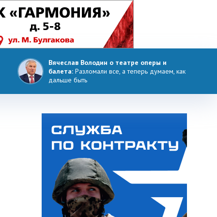
Вячеслав Володин о театре оперы и
балета:
Разломали все, а теперь думаем, как
дальше быть