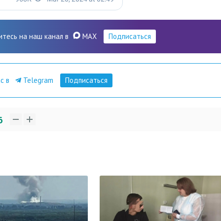
итесь на наш канал в
MAX
Подписаться
ас в
Telegram
Подписаться
6