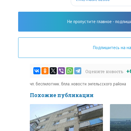
Не пропустите главное - подпиш
Подпишитесь на н
+
Оцените новость
чп
,
беспилотник
,
бпла
,
новости энгельсского района
Похожие публикации