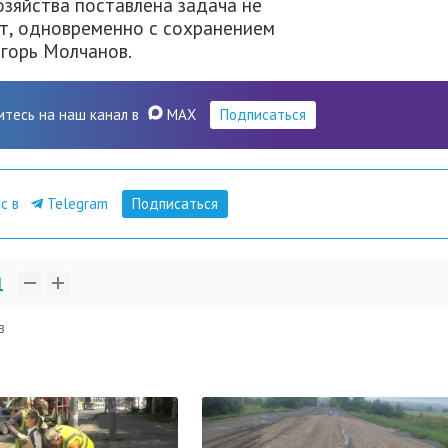
зяйства поставлена задача не
т, одновременно с сохранением
Игорь Молчанов.
итесь на наш канал в
MAX
Подписаться
ас в
Telegram
Подписаться
1
в