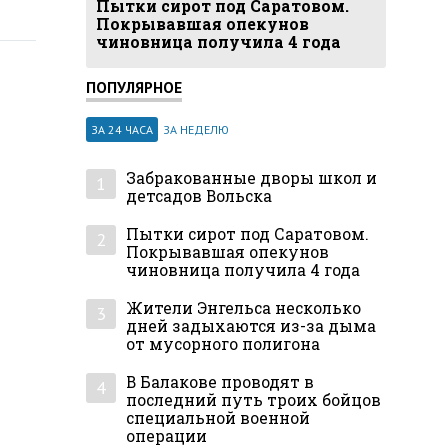
Пытки сирот под Саратовом.
Покрывавшая опекунов
чиновница получила 4 года
ПОПУЛЯРНОЕ
ЗА 24 ЧАСА
ЗА НЕДЕЛЮ
Забракованные дворы школ и
1
детсадов Вольска
Пытки сирот под Саратовом.
2
Покрывавшая опекунов
чиновница получила 4 года
Жители Энгельса несколько
3
дней задыхаются из-за дыма
от мусорного полигона
В Балакове проводят в
4
последний путь троих бойцов
специальной военной
операции