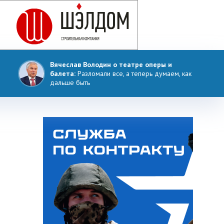
Вячеслав Володин о театре оперы и
балета:
Разломали все, а теперь думаем, как
дальше быть