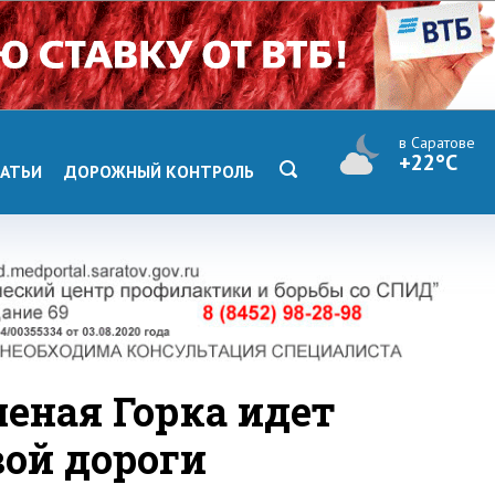
в Саратове
+22°C
АТЬИ
ДОРОЖНЫЙ КОНТРОЛЬ
еная Горка идет
вой дороги