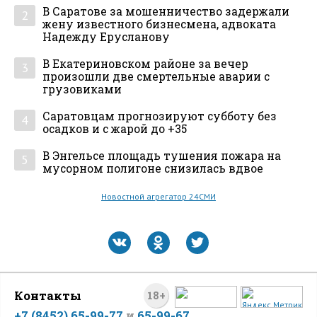
В Саратове за мошенничество задержали
2
жену известного бизнесмена, адвоката
Надежду Ерусланову
В Екатериновском районе за вечер
3
произошли две смертельные аварии с
грузовиками
Саратовцам прогнозируют субботу без
4
осадков и с жарой до +35
В Энгельсе площадь тушения пожара на
5
мусорном полигоне снизилась вдвое
Новостной агрегатор 24СМИ
Контакты
18+
+7 (8452) 65-99-77
и
65-99-67