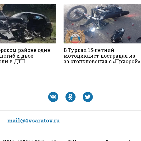
орском районе один
В Турках 15-летний
погиб и двое
мотоциклист пострадал из-
али в ДТП
за столкновения с «Приорой»
mail@4vsaratov.ru