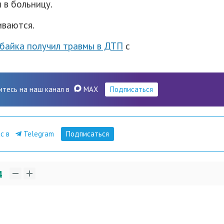
 в больницу.
иваются.
байка получил травмы в ДТП
с
итесь на наш канал в
MAX
Подписаться
ас в
Telegram
Подписаться
4