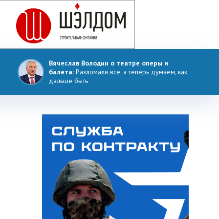
Вячеслав Володин о театре оперы и
балета:
Разломали все, а теперь думаем, как
дальше быть