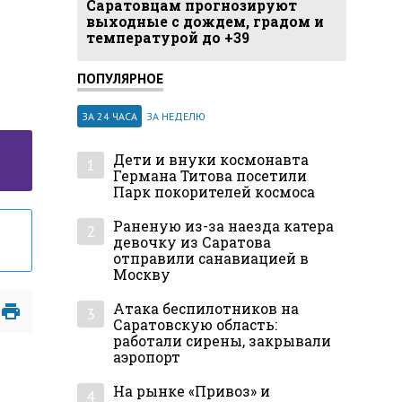
Саратовцам прогнозируют
выходные с дождем, градом и
температурой до +39
ПОПУЛЯРНОЕ
ЗА 24 ЧАСА
ЗА НЕДЕЛЮ
Дети и внуки космонавта
1
Германа Титова посетили
Парк покорителей космоса
Раненую из-за наезда катера
2
девочку из Саратова
отправили санавиацией в
Москву
Атака беспилотников на
3
Саратовскую область:
работали сирены, закрывали
аэропорт
На рынке «Привоз» и
4