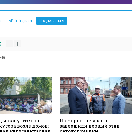
ас в
Telegram
Подписаться
5
она
цы жалуются на
На Чернышевского
мусора возле домов:
завершили первый этап
щая антисанитарная
реконструкции