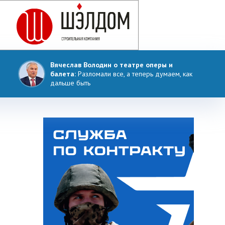
Вячеслав Володин о театре оперы и
балета:
Разломали все, а теперь думаем, как
дальше быть