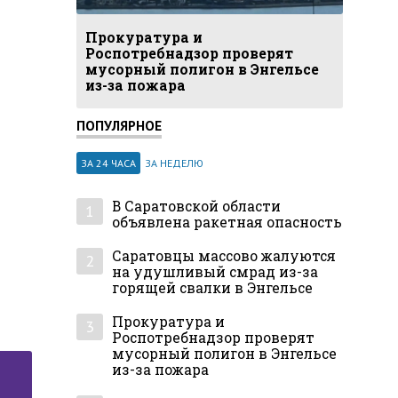
Прокуратура и
Роспотребнадзор проверят
мусорный полигон в Энгельсе
из-за пожара
ПОПУЛЯРНОЕ
ЗА 24 ЧАСА
ЗА НЕДЕЛЮ
В Саратовской области
1
объявлена ракетная опасность
Саратовцы массово жалуются
2
на удушливый смрад из-за
горящей свалки в Энгельсе
Прокуратура и
3
Роспотребнадзор проверят
мусорный полигон в Энгельсе
из-за пожара