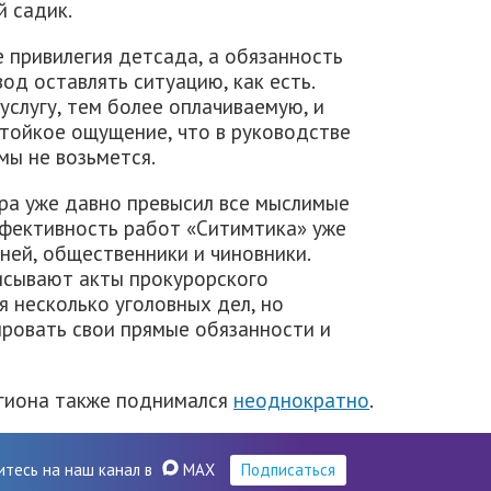
й садик.
е привилегия детсада, а обязанность
од оставлять ситуацию, как есть.
услугу, тем более оплачиваемую, и
стойкое ощущение, что в руководстве
мы не возьмется.
ра уже давно превысил все мыслимые
ффективность работ «Ситимтика» уже
ней, общественники и чиновники.
исывают акты прокурорского
я несколько уголовных дел, но
ровать свои прямые обязанности и
егиона также поднимался
неоднократно
.
итесь на наш канал в
MAX
Подписаться