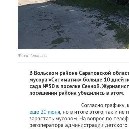
Фото: 4vsar.ru
В Вольском районе Саратовской облас
мусора «Ситиматик» больше 10 дней н
сада №50 в поселке Сенной. Журналис
посещении района убедились в этом.
Согласно графику,
еще 20 июня
, но в итоге этого так и н
зарастать мусором. На вопрос по телефо
регоператора администрации детского 