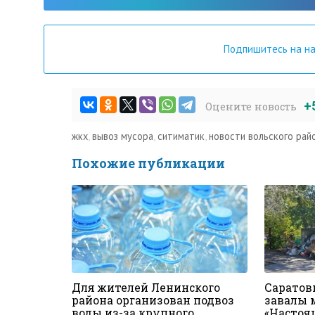
Подпишитесь на н
+
Оцените новость
жкх
,
вывоз мусора
,
ситиматик
,
новости вольского рай
Похожие публикации
Для жителей Ленинского
Саратов
района организован подвоз
завалы 
воды из-за крупного
«Настоя