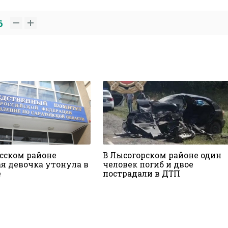
6
ьсском районе
В Лысогорском районе один
ая девочка утонула в
человек погиб и двое
е
пострадали в ДТП