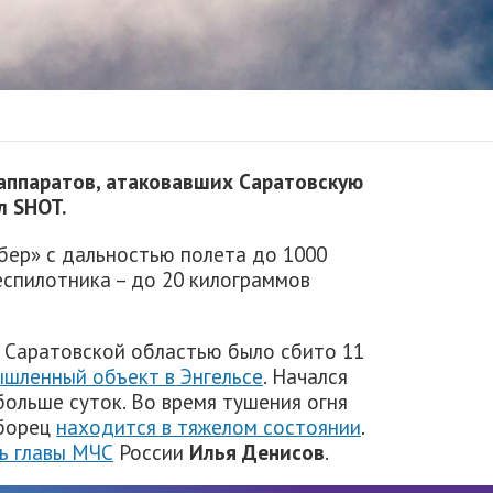
аппаратов, атаковавших Саратовскую
л SHOT.
бер» с дальностью полета до 1000
еспилотника – до 20 килограммов
д Саратовской областью было сбито 11
шленный объект в Энгельсе
. Начался
больше суток. Во время тушения огня
еборец
находится в тяжелом состоянии
.
ь главы МЧС
России
Илья Денисов
.