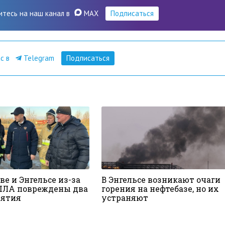
итесь на наш канал в
MAX
Подписаться
ас в
Telegram
Подписаться
ве и Энгельсе из-за
В Энгельсе возникают очаги
ПЛА повреждены два
горения на нефтебазе, но их
иятия
устраняют