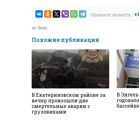
+
Оцените новость
чп
,
бпла
Похожие публикации
В Энгел
В Екатериновском районе за
годовал
вечер произошли две
бассейн
смертельные аварии с
грузовиками