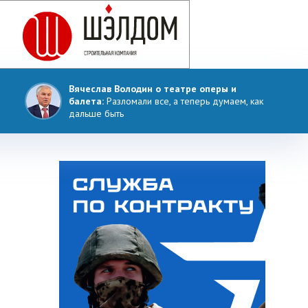
Вячеслав Володин о театре оперы и
балета:
Разломали все, а теперь думаем, как
дальше быть