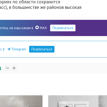
ориях по области сохранится
асс), в большинстве же районов высокая
итесь на наш канал в
MAX
Подписаться
ас в
Telegram
Подписаться
4