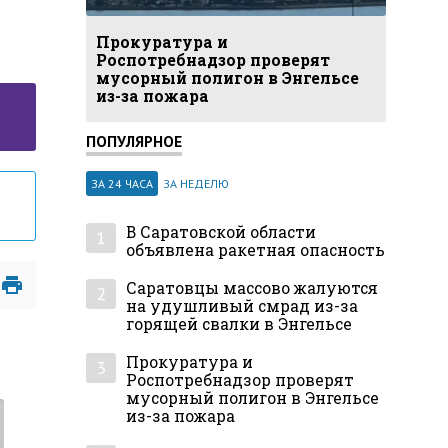
Прокуратура и
Роспотребнадзор проверят
мусорный полигон в Энгельсе
из-за пожара
ПОПУЛЯРНОЕ
ЗА 24 ЧАСА
ЗА НЕДЕЛЮ
В Саратовской области
1
объявлена ракетная опасность
Саратовцы массово жалуются
2
на удушливый смрад из-за
горящей свалки в Энгельсе
Прокуратура и
3
Роспотребнадзор проверят
мусорный полигон в Энгельсе
из-за пожара