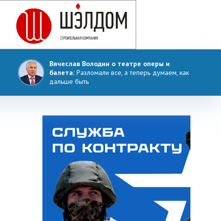
Вячеслав Володин о театре оперы и
балета:
Разломали все, а теперь думаем, как
дальше быть