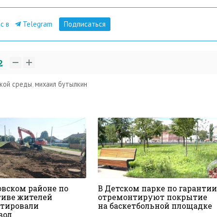
ас в
Telegram
Подписаться
2
кой среды
,
михаил бутылкин
овском районе по
В Детском парке по гарантии
иве жителей
отремонтируют покрытие
тировали
на баскетбольной площадке
вод