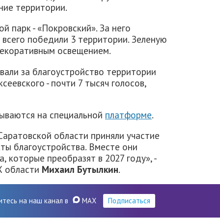
ние территории.
й парк - «Покровский». За него
 всего победили 3 территории. Зеленую
декоративным освещением.
овали за благоустройство территории
еевского - почти 7 тысяч голосов,
ываются на специальной
платформе
.
Саратовской области приняли участие
ты благоустройства. Вместе они
 которые преобразят в 2027 году», -
Х области
Михаил Бутылкин
.
итесь на наш канал в
MAX
Подписаться