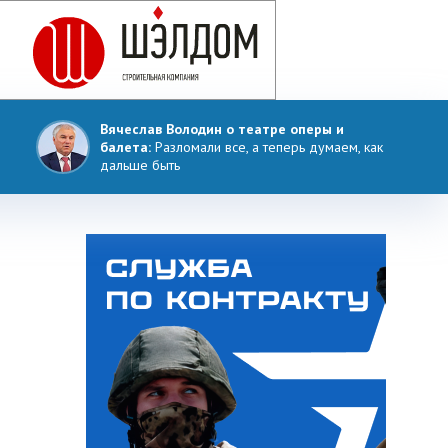
Вячеслав Володин о театре оперы и
балета:
Разломали все, а теперь думаем, как
дальше быть