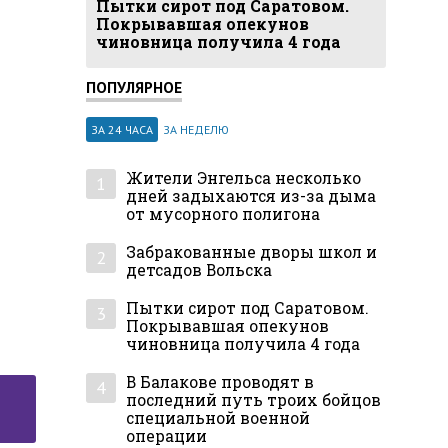
Пытки сирот под Саратовом.
Покрывавшая опекунов
чиновница получила 4 года
ПОПУЛЯРНОЕ
ЗА 24 ЧАСА
ЗА НЕДЕЛЮ
Жители Энгельса несколько
1
дней задыхаются из-за дыма
от мусорного полигона
Забракованные дворы школ и
2
детсадов Вольска
Пытки сирот под Саратовом.
3
Покрывавшая опекунов
чиновница получила 4 года
В Балакове проводят в
4
последний путь троих бойцов
специальной военной
операции