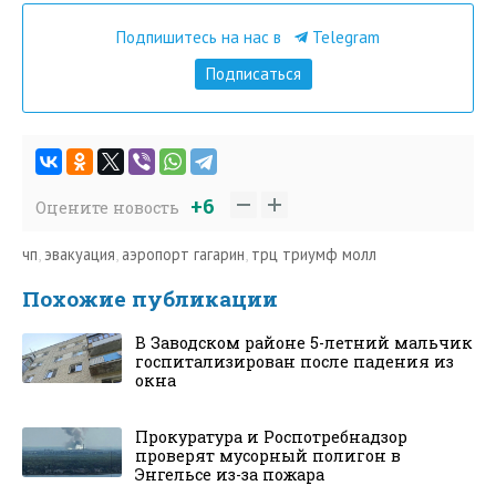
Подпишитесь на нас в
Telegram
Подписаться
+6
Оцените новость
чп
,
эвакуация
,
аэропорт гагарин
,
трц триумф молл
Похожие публикации
В Заводском районе 5-летний мальчик
госпитализирован после падения из
окна
Прокуратура и Роспотребнадзор
проверят мусорный полигон в
Энгельсе из-за пожара