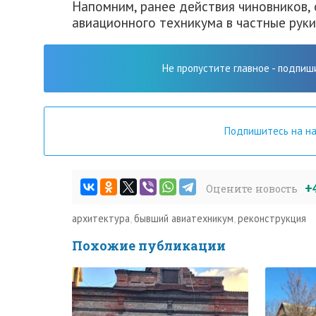
Напомним, ранее действия чиновников,
авиационного техникума в частные руки
Не пропустите главное - подпиш
Подпишитесь на н
+
Оцените новость
архитектура
,
бывший авиатехникум
,
реконструкция
Похожие публикации