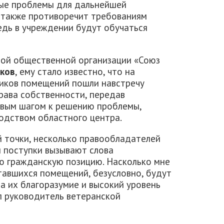
ные проблемы для дальнейшей
а также противоречит требованиям
едь в учреждении будут обучаться
ной общественной организации «Союз
нков
, ему стало известно, что на
ников помещений пошли навстречу
рава собственности, передав
ервым шагом к решению проблемы,
одством областного центра.
й точки, несколько правообладателей
и поступки вызывают слова
ю гражданскую позицию. Насколько мне
тавшихся помещений, безусловно, будут
а их благоразумие и высокий уровень
л руководитель ветеранской