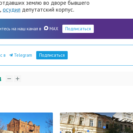
 отдавших землю во дворе бывшего
,
осудил
депутатский корпус.
итесь на наш канал в
MAX
Подписаться
ас в
Telegram
Подписаться
4