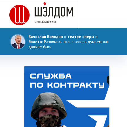
Вячеслав Володин о театре оперы и
балета:
Разломали все, а теперь думаем, как
дальше быть