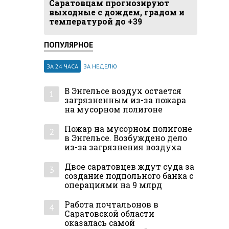
Саратовцам прогнозируют
выходные с дождем, градом и
температурой до +39
ПОПУЛЯРНОЕ
ЗА 24 ЧАСА
ЗА НЕДЕЛЮ
В Энгельсе воздух остается
1
загрязненным из-за пожара
на мусорном полигоне
Пожар на мусорном полигоне
2
в Энгельсе. Возбуждено дело
из-за загрязнения воздуха
Двое саратовцев ждут суда за
3
создание подпольного банка с
операциями на 9 млрд
Работа почтальонов в
4
Саратовской области
оказалась самой