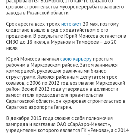
раскрываются. Возможно, это как-то связано со
срывом строительства мусороперерабатывающего
завода в Рязанской области.
Срок ареста всех троих
истекает
20 мая, поэтому
следствие вышло в суд с ходатайством о его
продлении. В результате Юрий Моисеев останется в
СИЗО до 18 июля, а Муранов и Тимофеев – до 20
июля.
Юрий Моисеев начинал
свою карьеру
простым
рабочим в Марксовском районе. Затем занимался
коммерцией, руководил различными бизнес-
структурами. Являлся районным депутатом трех
созывов, с 2006 по 2012 год возглавлял Марксовский
район. Весной 2012 года утвержден в должности
заместителя председателя правительства
Саратовской области, он курировал строительство в
Саратове аэропорта Гагарин.
В декабре 2013 года сложил с себя полномочия
зампреда и возглавил ОАО «СарАэро-Инвест»,
учредителем которого является ГК «Ренова», а с 2014