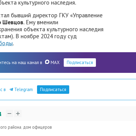
ъекта культурного наследия.
стал бывший директор ГКУ «Управление
р Шевцов
. Ему вменили
хранения объекта культурного наследия
там). В ноябре 2024 году суд
ободы
.
итесь на наш канал в
MAX
Подписаться
ас в
Telegram
Подписаться
4
кого района
,
дом офицеров