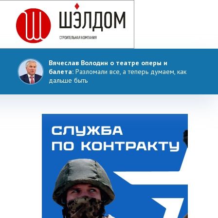
Вячеслав Володин о театре оперы и
балета:
Разломали все, а теперь думаем, как
дальше быть