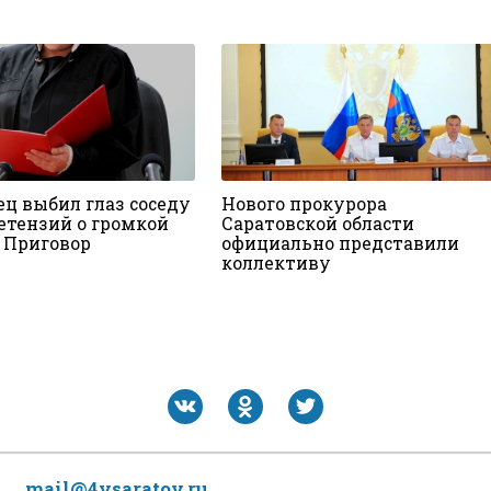
ец выбил глаз соседу
Нового прокурора
ретензий о громкой
Саратовской области
 Приговор
официально представили
коллективу
mail@4vsaratov.ru