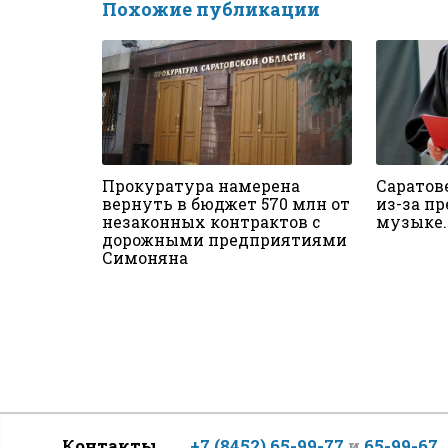
Похожие публикации
Прокуратура намерена
Саратов
вернуть в бюджет 570 млн от
из-за п
незаконных контрактов с
музыке.
дорожными предприятиями
Симоняна
Контакты
+7 (8452) 65-99-77
и
65-99-67