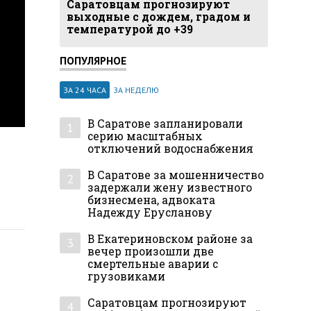
Саратовцам прогнозируют
выходные с дождем, градом и
температурой до +39
ПОПУЛЯРНОЕ
ЗА 24 ЧАСА
ЗА НЕДЕЛЮ
В Саратове запланировали
1
серию масштабных
отключений водоснабжения
В Саратове за мошенничество
2
задержали жену известного
бизнесмена, адвоката
Надежду Ерусланову
В Екатериновском районе за
3
вечер произошли две
смертельные аварии с
грузовиками
Саратовцам прогнозируют
4