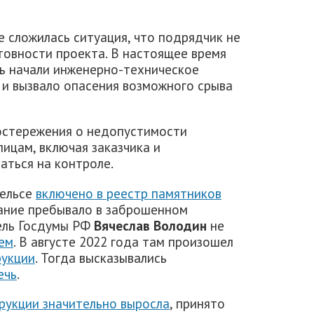
е сложилась ситуация, что подрядчик не
товности проекта. В настоящее время
ь начали инженерно-техническое
 и вызвало опасения возможного срыва
остережения о недопустимости
ицам, включая заказчика и
аться на контроле.
гельсе
включено в реестр памятников
дание пребывало в заброшенном
тель Госдумы РФ
Вячеслав Володин
не
ем
. В августе 2022 года там произошел
рукции
. Тогда высказывались
ечь
.
рукции значительно выросла
, принято