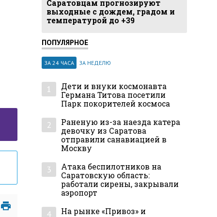
Саратовцам прогнозируют
выходные с дождем, градом и
температурой до +39
ПОПУЛЯРНОЕ
ЗА 24 ЧАСА
ЗА НЕДЕЛЮ
Дети и внуки космонавта
1
Германа Титова посетили
Парк покорителей космоса
Раненую из-за наезда катера
2
девочку из Саратова
отправили санавиацией в
Москву
Атака беспилотников на
3
Саратовскую область:
работали сирены, закрывали
аэропорт
На рынке «Привоз» и
4