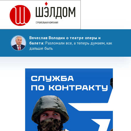
Вячеслав Володин о театре оперы и
балета:
Разломали все, а теперь думаем, как
дальше быть