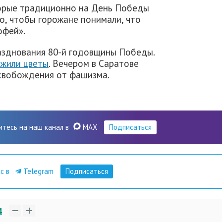
торые традиционно на День Победы
о, чтобы горожане понимали, что
офей».
азднования 80-й годовщины Победы.
ожили цветы
. Вечером в Саратове
свобождения от фашизма.
итесь на наш канал в
MAX
Подписаться
ас в
Telegram
Подписаться
4