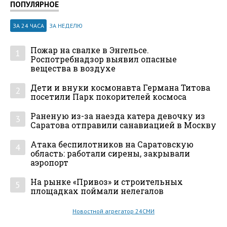
ПОПУЛЯРНОЕ
ЗА 24 ЧАСА
ЗА НЕДЕЛЮ
Пожар на свалке в Энгельсе.
1
Роспотребнадзор выявил опасные
вещества в воздухе
Дети и внуки космонавта Германа Титова
2
посетили Парк покорителей космоса
Раненую из-за наезда катера девочку из
3
Саратова отправили санавиацией в Москву
Атака беспилотников на Саратовскую
4
область: работали сирены, закрывали
аэропорт
На рынке «Привоз» и строительных
5
площадках поймали нелегалов
Новостной агрегатор 24СМИ