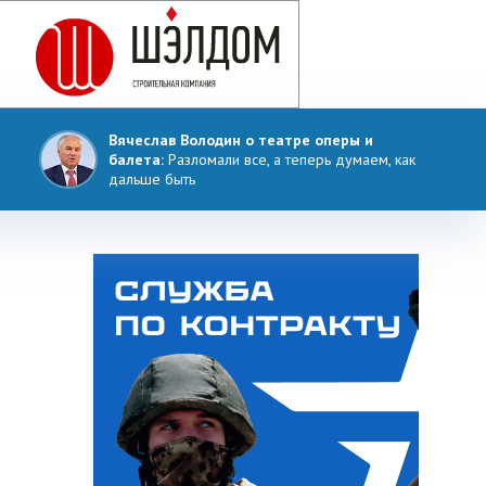
Вячеслав Володин о театре оперы и
балета:
Разломали все, а теперь думаем, как
дальше быть