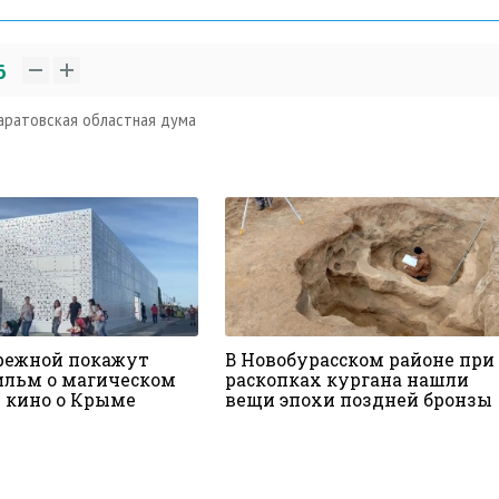
6
аратовская областная дума
режной покажут
В Новобурасском районе при
льм о магическом
раскопках кургана нашли
и кино о Крыме
вещи эпохи поздней бронзы