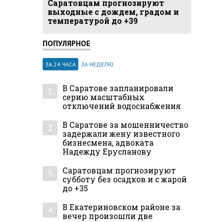
Саратовцам прогнозируют
выходные с дождем, градом и
температурой до +39
ПОПУЛЯРНОЕ
ЗА 24 ЧАСА
ЗА НЕДЕЛЮ
В Саратове запланировали
1
серию масштабных
отключений водоснабжения
В Саратове за мошенничество
2
задержали жену известного
бизнесмена, адвоката
Надежду Ерусланову
Саратовцам прогнозируют
3
субботу без осадков и с жарой
до +35
В Екатериновском районе за
4
вечер произошли две