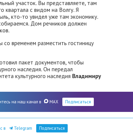
ьный участок. Вы представляете, там
о квартала с видом на Волгу. Я
ыль, кто-то увидел уже там экономику.
 собираемся. Дом речников должен
ков.
ы со временем разместить гостиницу
готовил пакет документов, чтобы
урного наследия. Он передал
итета культурного наследия
Владимиру
итесь на наш канал в
MAX
Подписаться
ас в
Telegram
Подписаться