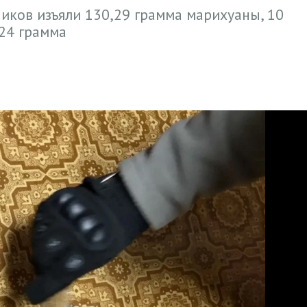
иков изъяли 130,29 грамма марихуаны, 10
,24 грамма