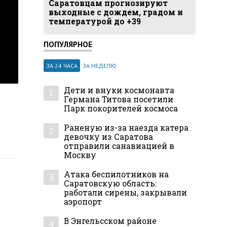
Саратовцам прогнозируют
выходные с дождем, градом и
температурой до +39
ПОПУЛЯРНОЕ
ЗА 24 ЧАСА
ЗА НЕДЕЛЮ
Дети и внуки космонавта
1
Германа Титова посетили
Парк покорителей космоса
Раненую из-за наезда катера
2
девочку из Саратова
отправили санавиацией в
Москву
Атака беспилотников на
3
Саратовскую область:
работали сирены, закрывали
аэропорт
В Энгельсском районе
4