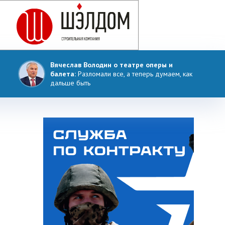
Вячеслав Володин о театре оперы и
балета:
Разломали все, а теперь думаем, как
дальше быть