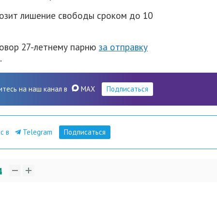
розит лишение свободы сроком до 10
говор 27-летнему парню
за отправку
.
итесь на наш канал в
MAX
Подписаться
ас в
Telegram
Подписаться
4