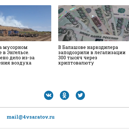
а мусорном
В Балашове наркодилера
 в Энгельсе.
заподозрили в легализации
ено дело из-за
300 тысяч через
ения воздуха
криптовалюту
mail@4vsaratov.ru