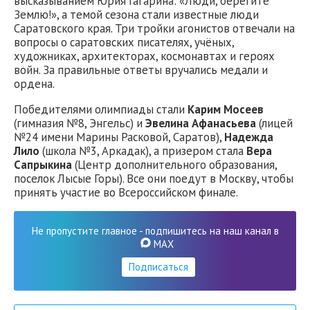
высказыванием Юрия Гагарина: «Люди, берегите
Землю!», а темой сезона стали известные люди
Саратовского края. Три тройки агонистов отвечали на
вопросы о саратовских писателях, учёных,
художниках, архитекторах, космонавтах и героях
войн. За правильные ответы вручались медали и
ордена.
Победителями олимпиады стали
Карим Мосеев
(гимназия №8, Энгельс) и
Эвелина Афанасьева
(лицей
№24 имени Марины Расковой, Саратов),
Надежда
Лило
(школа №3, Аркадак), а призером стала
Вера
Сапрыкина
(Центр дополнительного образования,
поселок Лысые Горы). Все они поедут в Москву, чтобы
принять участие во Всероссийском финале.
Не пропустите главное - подпишитесь на наш канал в
MAX
Подписаться