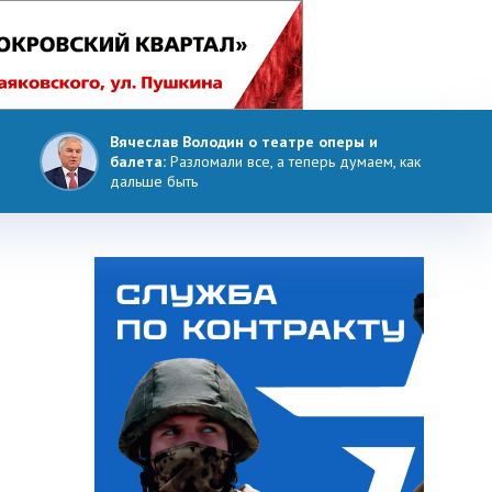
Вячеслав Володин о театре оперы и
балета:
Разломали все, а теперь думаем, как
дальше быть