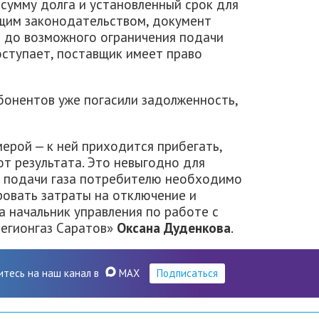
умму долга и установленный срок для
ющим законодательством, документ
й до возможного ограничения подачи
поступает, поставщик имеет право
бонентов уже погасили задолженность,
мерой — к ней приходится прибегать,
т результата. Это невыгодно для
я подачи газа потребителю необходимо
ировать затраты на отключение и
 начальник управления по работе с
регионгаз Саратов»
Оксана Дуденкова
.
итесь на наш канал в
MAX
Подписаться