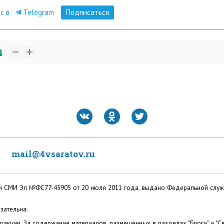
ас в
Telegram
Подписаться
4
mail@4vsaratov.ru
ации СМИ Эл №ФС77-45905 от 20 июля 2011 года, выдано Федеральной слу
зательна.
акции. За содержание материалов, размещенных в разделах "Блоги" и "Св