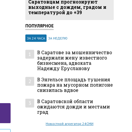
Саратовцам прогнозируют
выходные с дождем, градом и
температурой до +39
ПОПУЛЯРНОЕ
ЗА 24 ЧАСА
ЗА НЕДЕЛЮ
В Саратове за мошенничество
1
задержали жену известного
бизнесмена, адвоката
Надежду Ерусланову
В Энгельсе площадь тушения
2
пожара на мусорном полигоне
снизилась вдвое
В Саратовской области
3
ожидаются дожди и местами
град
Новостной агрегатор 24СМИ