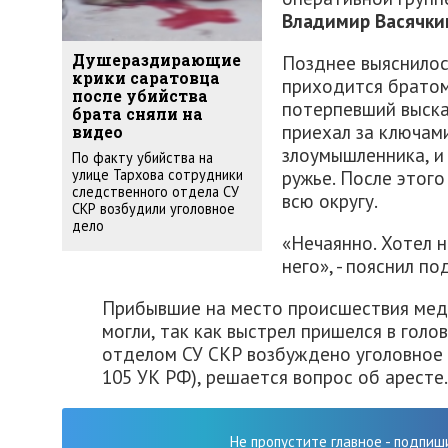
Владимир Васячки
Позднее выяснилос
Душераздирающие
крики саратовца
приходится братом
после убийства
потерпевший выска
брата сняли на
приехал за ключами
видео
злоумышленника, и
По факту убийства на
ружье. После этог
улице Тархова сотрудники
следственного отдела СУ
всю округу.
СКР возбудили уголовное
дело
«Нечаянно. Хотел н
него», - пояснил п
Прибывшие на место происшествия мед
могли, так как выстрел пришелся в голо
отделом СУ СКР возбуждено уголовное д
105 УК РФ), решается вопрос об аресте.
Не пропустите главное - подпиш