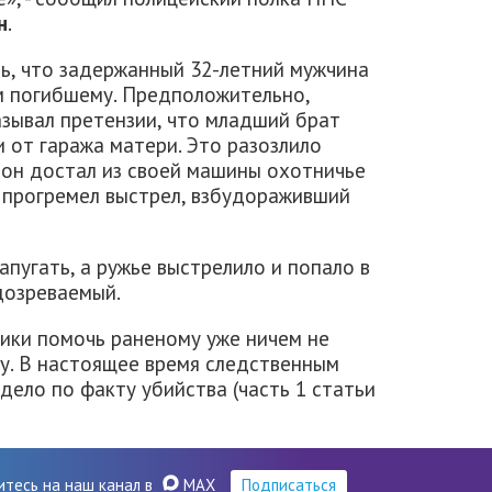
н
.
ь, что задержанный 32-летний мужчина
 погибшему. Предположительно,
зывал претензии, что младший брат
 от гаража матери. Это разозлило
 он достал из своей машины охотничье
о прогремел выстрел, взбудораживший
апугать, а ружье выстрелило и попало в
одозреваемый.
ики помочь раненому уже ничем не
ву. В настоящее время следственным
ело по факту убийства (часть 1 статьи
итесь на наш канал в
MAX
Подписаться