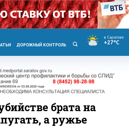
в Саратове
+27°C
АТЬИ
ДОРОЖНЫЙ КОНТРОЛЬ
убийстве брата на
апугать, а ружье