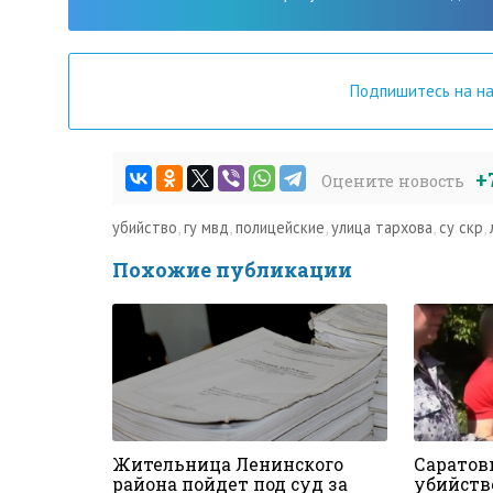
Подпишитесь на н
+
Оцените новость
убийство
,
гу мвд
,
полицейские
,
улица тархова
,
су скр
,
Похожие публикации
Жительница Ленинского
Саратов
района пойдет под суд за
убийств