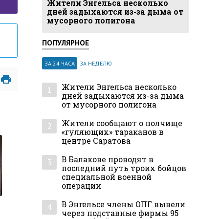
Жители Энгельса несколько
дней задыхаются из-за дыма от
мусорного полигона
ПОПУЛЯРНОЕ
ЗА 24 ЧАСА
ЗА НЕДЕЛЮ
Жители Энгельса несколько
1
дней задыхаются из-за дыма
от мусорного полигона
Жители сообщают о полчище
2
«гуляющих» тараканов в
центре Саратова
В Балакове проводят в
3
последний путь троих бойцов
специальной военной
операции
В Энгельсе члены ОПГ вывели
4
через подставные фирмы 95