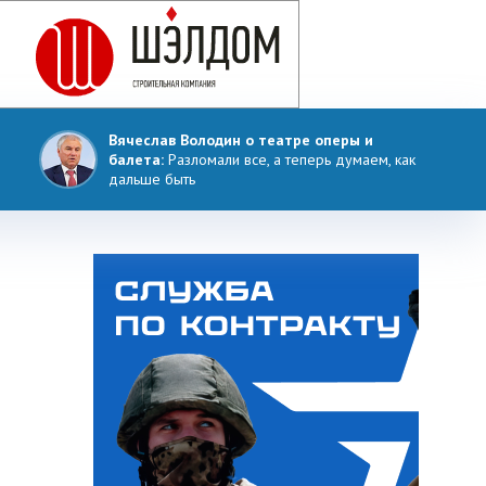
Вячеслав Володин о театре оперы и
балета:
Разломали все, а теперь думаем, как
дальше быть