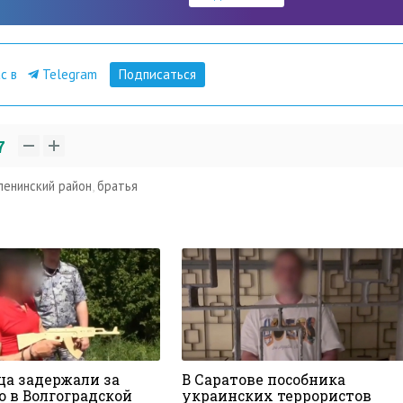
ас в
Telegram
Подписаться
7
ленинский район
,
братья
ца задержали за
В Саратове пособника
о в Волгоградской
украинских террористов