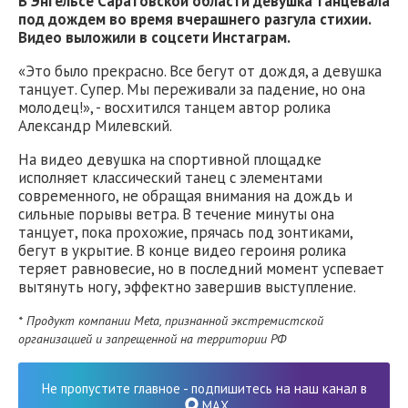
В Энгельсе Саратовской области девушка танцевала
под дождем во время вчерашнего разгула стихии.
Видео выложили в соцсети Инстаграм.
«Это было прекрасно. Все бегут от дождя, а девушка
танцует. Супер. Мы переживали за падение, но она
молодец!», - восхитился танцем автор ролика
Александр Милевский.
На видео девушка на спортивной площадке
исполняет классический танец с элементами
современного, не обращая внимания на дождь и
сильные порывы ветра. В течение минуты она
танцует, пока прохожие, прячась под зонтиками,
бегут в укрытие. В конце видео героиня ролика
теряет равновесие, но в последний момент успевает
вытянуть ногу, эффектно завершив выступление.
* Продукт компании Meta, признанной экстремистской
организацией и запрещенной на территории РФ
Не пропустите главное - подпишитесь на наш канал в
MAX