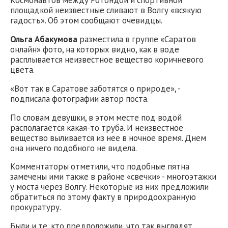
Космонавтов между Ротондой и спортивной
площадкой неизвестные сливают в Волгу «всякую
гадость». Об этом сообщают очевидцы.
Ольга Абакумова
разместила в группе «Саратов
онлайн» фото, на которых видно, как в воде
расплывается неизвестное вещество коричневого
цвета.
«Вот так в Саратове заботятся о природе», -
подписала фотографии автор поста.
По словам девушки, в этом месте под водой
располагается какая-то труба. И неизвестное
вещество выливается из нее в ночное время. Днем
она ничего подобного не видела.
Комментаторы отметили, что подобные пятна
замечены ими также в районе «свечки» - многоэтажки
у моста через Волгу. Некоторые из них предложили
обратиться по этому факту в природоохранную
прокуратуру.
Были и те, кто предположили, что так выглядят