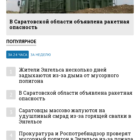
В Саратовской области объявлена ракетная
опасность
ПОПУЛЯРНОЕ
ЗА 24 ЧАСА
ЗА НЕДЕЛЮ
Жители Энгельса несколько дней
1
задыхаются из-за дыма от мусорного
полигона
В Саратовской области объявлена ракетная
2
опасность
Саратовцы массово жалуются на
3
удушливый смрад из-за горящей свалки в
Энгельсе
Прокуратура и Роспотребнадзор проверят
4
мусорный полигон в Энгельсе из-за пожара