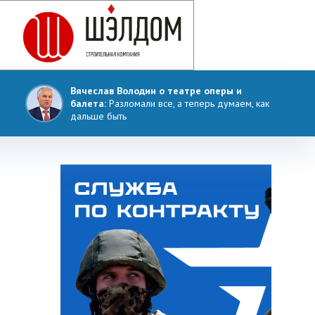
Вячеслав Володин о театре оперы и
балета:
Разломали все, а теперь думаем, как
дальше быть