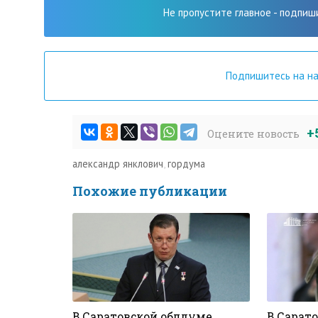
Не пропустите главное - подпиш
Подпишитесь на н
+
Оцените новость
александр янклович
,
гордума
Похожие публикации
В Саратовской облдуме
В Сарат