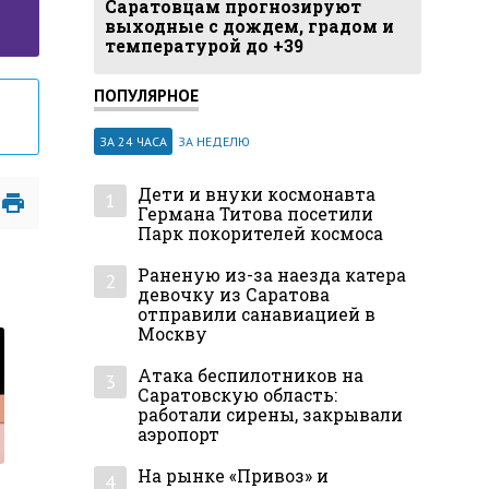
Саратовцам прогнозируют
выходные с дождем, градом и
температурой до +39
ПОПУЛЯРНОЕ
ЗА 24 ЧАСА
ЗА НЕДЕЛЮ
Дети и внуки космонавта
1
Германа Титова посетили
Парк покорителей космоса
Раненую из-за наезда катера
2
девочку из Саратова
отправили санавиацией в
Москву
Атака беспилотников на
3
Саратовскую область:
работали сирены, закрывали
аэропорт
На рынке «Привоз» и
4