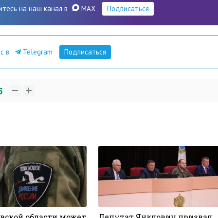
итесь на наш канал в
MAX
Подписаться
ас в
Telegram
Подписаться
5
овской области может
Депутат Янклович призвал