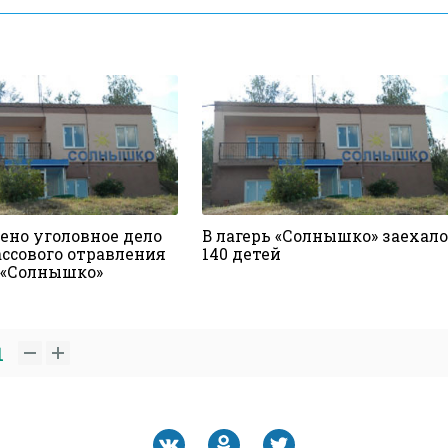
ено уголовное дело
В лагерь «Солнышко» заехало
ассового отравления
140 детей
е «Солнышко»
1