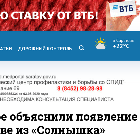
в Саратове
+22°C
АТЬИ
ДОРОЖНЫЙ КОНТРОЛЬ
ре объяснили появление
ове из «Солнышка»