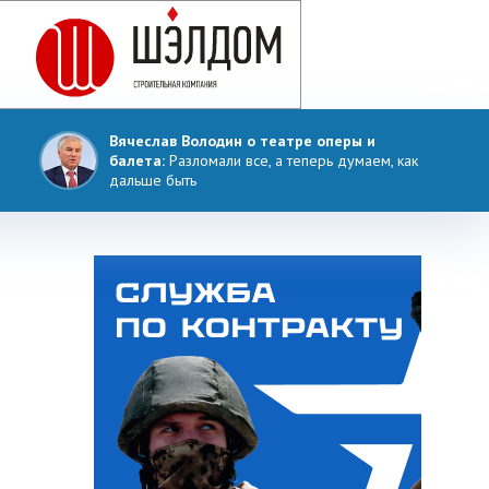
Вячеслав Володин о театре оперы и
балета:
Разломали все, а теперь думаем, как
дальше быть