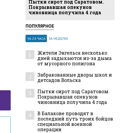
Пытки сирот под Саратовом.
Покрывавшая опекунов
чиновница получила 4 года
ПОПУЛЯРНОЕ
ЗА 24 ЧАСА
ЗА НЕДЕЛЮ
Жители Энгельса несколько
1
дней задыхаются из-за дыма
от мусорного полигона
Забракованные дворы школ и
2
детсадов Вольска
Пытки сирот под Саратовом.
3
Покрывавшая опекунов
чиновница получила 4 года
В Балакове проводят в
4
последний путь троих бойцов
специальной военной
операции