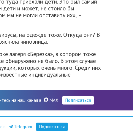
1-го туда приехали дети. Это был самый
м дети и может, не стоило бы
м мы не могли отставить их», -
овирусы, на одежде тоже. Откуда они? В
пояснила чиновница.
рке лагеря «Березка», в котором тоже
е обнаружено не было. В этом случае
укции, которых очень много. Среди них
лоизвестные индивидуальные
итесь на наш канал в
MAX
Подписаться
ас в
Telegram
Подписаться