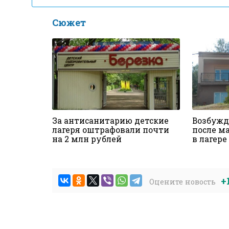
Сюжет
За антисанитарию детские
Возбужд
лагеря оштрафовали почти
после м
на 2 млн рублей
в лагер
+
Оцените новость