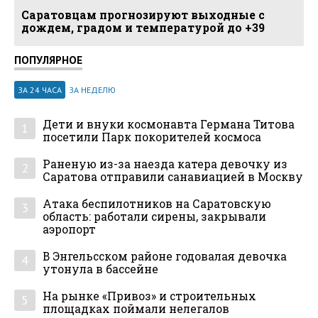
Саратовцам прогнозируют выходные с
дождем, градом и температурой до +39
ПОПУЛЯРНОЕ
ЗА 24 ЧАСА
ЗА НЕДЕЛЮ
Дети и внуки космонавта Германа Титова
1
посетили Парк покорителей космоса
Раненую из-за наезда катера девочку из
2
Саратова отправили санавиацией в Москву
Атака беспилотников на Саратовскую
3
область: работали сирены, закрывали
аэропорт
В Энгельсском районе годовалая девочка
4
утонула в бассейне
На рынке «Привоз» и строительных
5
площадках поймали нелегалов