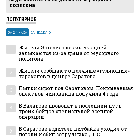
полигона
ПОПУЛЯРНОЕ
ЗА 24 ЧАСА
ЗА НЕДЕЛЮ
Жители Энгельса несколько дней
1
задыхаются из-за дыма от мусорного
полигона
Жители сообщают о полчище «гуляющих»
2
тараканов в центре Саратова
Пытки сирот под Саратовом. Покрывавшая
3
опекунов чиновница получила 4 года
В Балакове проводят в последний путь
4
троих бойцов специальной военной
операции
В Саратове водитель питбайка уходил от
5
погони и сбил сотрудника ДПС