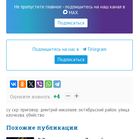
Не пропустите главное - подпишитесь на наш канал в
MAX
Подписаться
Подпишитесь на нас в
Telegram
Подписаться
+4
Оцените новость
су скр
,
приговор
,
дмитрий николаев
,
октябрьский район
,
улица
клочкова
,
убийство
Похожие публикации