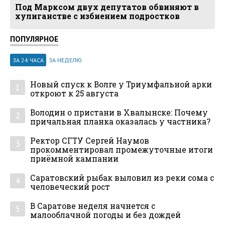
Под Марксом двух депутатов обвиняют в
хулиганстве с избиением подростков
ПОПУЛЯРНОЕ
ЗА 24 ЧАСА
ЗА НЕДЕЛЮ
Новый спуск к Волге у Триумфальной арки
1
откроют к 25 августа
Володин о пристани в Хвалынске: Почему
2
причальная планка оказалась у частника?
Ректор СГТУ Сергей Наумов
3
прокомментировал промежуточные итоги
приёмной кампании
Саратовский рыбак выловил из реки сома с
4
человеческий рост
В Саратове неделя начнется с
5
малооблачной погоды и без дождей