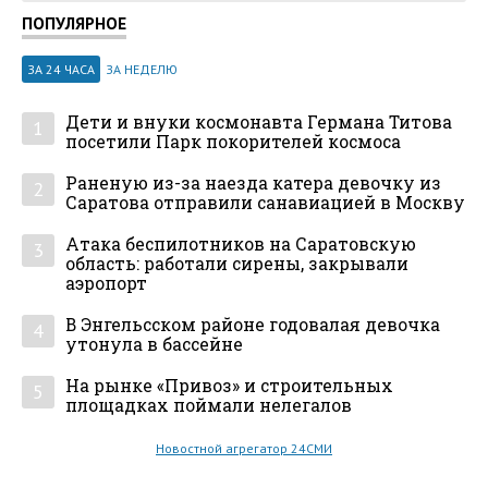
ПОПУЛЯРНОЕ
ЗА 24 ЧАСА
ЗА НЕДЕЛЮ
Дети и внуки космонавта Германа Титова
1
посетили Парк покорителей космоса
Раненую из-за наезда катера девочку из
2
Саратова отправили санавиацией в Москву
Атака беспилотников на Саратовскую
3
область: работали сирены, закрывали
аэропорт
В Энгельсском районе годовалая девочка
4
утонула в бассейне
На рынке «Привоз» и строительных
5
площадках поймали нелегалов
Новостной агрегатор 24СМИ