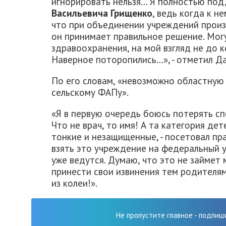
игнорировать нельзя… Я полностью по
Васильевича Грищенко
, ведь когда к н
что при объединении учреждений прои
он принимает правильное решение. Могу
здравоохранения, на мой взгляд не до 
Наверное поторопились…», - отметил Д
По его словам, «невозможно областную
сельскому ФАПу».
«Я в первую очередь боюсь потерять спе
Что не врач, то имя! А та категория де
тонкие и незащищенные, - посетовал пр
взять это учреждение на федеральный 
уже ведутся. Думаю, что это не займет 
принести свои извинения тем родителям
из колеи!».
Не пропустите главное - подпиш