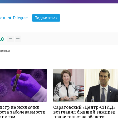
ас в
Telegram
Подписаться
10
ищенко
истр не исключил
Саратовский «Центр-СПИД»
роста заболеваемости
возглавил бывший зампред
ирусом
правительства области