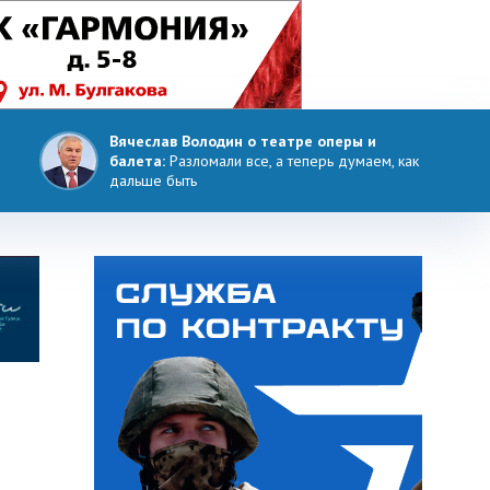
Вячеслав Володин о театре оперы и
балета:
Разломали все, а теперь думаем, как
дальше быть