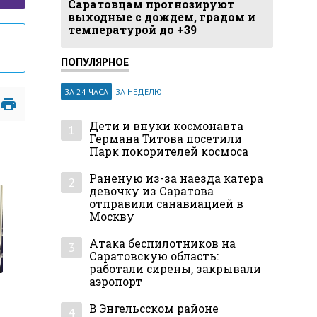
Саратовцам прогнозируют
выходные с дождем, градом и
температурой до +39
ПОПУЛЯРНОЕ
ЗА 24 ЧАСА
ЗА НЕДЕЛЮ
Дети и внуки космонавта
1
Германа Титова посетили
Парк покорителей космоса
Раненую из-за наезда катера
2
девочку из Саратова
отправили санавиацией в
Москву
Атака беспилотников на
3
Саратовскую область:
работали сирены, закрывали
аэропорт
В Энгельсском районе
4