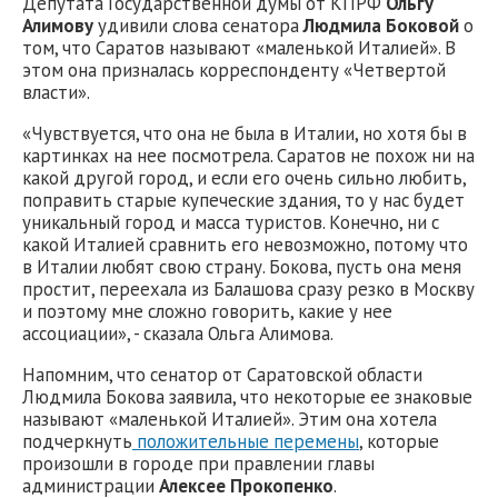
Депутата Государственной думы от КПРФ
Ольгу
Алимову
удивили слова сенатора
Людмила Боковой
о
том, что Саратов называют «маленькой Италией». В
этом она призналась корреспонденту «Четвертой
власти».
«Чувствуется, что она не была в Италии, но хотя бы в
картинках на нее посмотрела. Саратов не похож ни на
какой другой город, и если его очень сильно любить,
поправить старые купеческие здания, то у нас будет
уникальный город и масса туристов. Конечно, ни с
какой Италией сравнить его невозможно, потому что
в Италии любят свою страну. Бокова, пусть она меня
простит, переехала из Балашова сразу резко в Москву
и поэтому мне сложно говорить, какие у нее
ассоциации», - сказала Ольга Алимова.
Напомним, что сенатор от Саратовской области
Людмила Бокова заявила, что некоторые ее знаковые
называют «маленькой Италией». Этим она хотела
подчеркнуть
положительные перемены
, которые
произошли в городе при правлении главы
администрации
Алексее Прокопенко
.