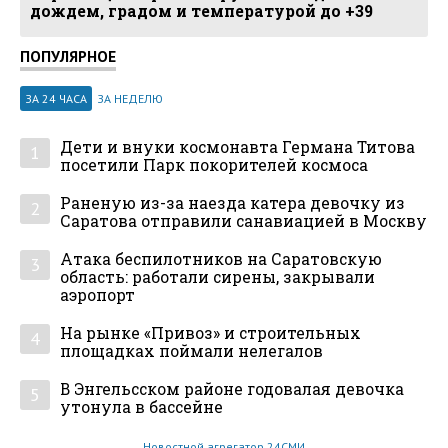
дождем, градом и температурой до +39
ПОПУЛЯРНОЕ
ЗА 24 ЧАСА
ЗА НЕДЕЛЮ
Дети и внуки космонавта Германа Титова
1
посетили Парк покорителей космоса
Раненую из-за наезда катера девочку из
2
Саратова отправили санавиацией в Москву
Атака беспилотников на Саратовскую
3
область: работали сирены, закрывали
аэропорт
На рынке «Привоз» и строительных
4
площадках поймали нелегалов
В Энгельсском районе годовалая девочка
5
утонула в бассейне
Новостной агрегатор 24СМИ