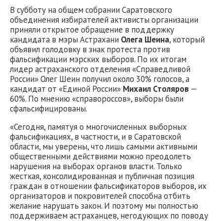
В субботу на общем собрании Саратовского
объединения избирателей активисты организации
приняли открытое обращение в поддержку
кандидата в мэры Астрахани
Олега Шеина
, который
объявил голодовку в знак протеста против
фальсификации мэрских выборов. По их итогам
лидер астраханского отделения «Справедливой
России» Олег Шеин получил около 30% голосов, а
кандидат от «Единой России»
Михаил Столяров
—
60%. По мнению «справороссов», выборы были
сфальсифицированы.
«Сегодня, памятуя о многочисленных выборных
фальсификациях, в частности, и в Саратовской
области, мы уверены, что лишь самыми активными
общественными действиями можно преодолеть
нарушения на выборах органов власти. Только
жесткая, консолидированная и публичная позиция
граждан в отношении фальсификаторов выборов, их
организаторов и покровителей способна отбить
желание нарушать закон. И поэтому мы полностью
поддерживаем астраханцев, негодующих по поводу