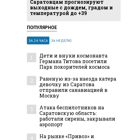
Саратовцам прогнозируют
выходные с дождем, градом и
температурой до +39
ПОПУЛЯРНОЕ
ЗА 24 ЧАСА
ЗА НЕДЕЛЮ
Дети и внуки космонавта
1
Германа Титова посетили
Парк покорителей космоса
Раненую из-за наезда катера
2
девочку из Саратова
отправили санавиацией в
Москву
Атака беспилотников на
3
Саратовскую область:
работали сирены, закрывали
аэропорт
На рынке «Привоз» и
4