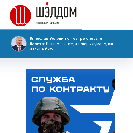
Вячеслав Володин о театре оперы и
балета:
Разломали все, а теперь думаем, как
дальше быть