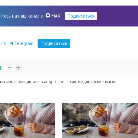
итесь на наш канал в
MAX
Подписаться
ас в
Telegram
Подписаться
3
м самоизоляции
,
александр стрелюхин
,
медицинские маски