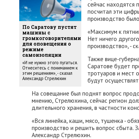
сейчас находятся 
посчитал эти цифр
производство было
По Саратову пустят
«Максимум к пятни
машины с
Нет ничего другог
громкоговорителями
для оповещения о
производство», - с
режиме
самоизоляции
Также вице-губерна
«И не нужно этого пугаться.
Саратове будет пр
Отнеситесь с пониманием к
тротуаров и мест 
этим решениям», - сказал
Александр Стрелюхин
будут осуществлят
На совещание был поднят вопрос продо
мнению, Стрелюхина, сейчас регион до
длительного хранения, в частности кон
«Вся линейка, каши, мясо, тушенка - об
производство и решить вопрос сбыта. За
Александр Стрелюхин.