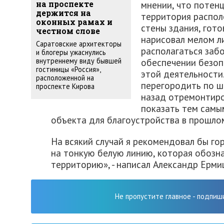
мнении, что потен
на проспекте
держится на
территория распол
оконных рамах и
стены здания, гот
честном слове
нарисовал мелом л
Саратовские архитекторы
располагаться забо
и блогеры ужаснулись
внутреннему виду бывшей
обеспечении безоп
гостиницы «Россия»,
этой деятельности
расположенной на
перегородить по ш
проспекте Кирова
назад отремонтиро
показать тем самы
объекта для благоустройства в прошлом
На всякий случай я рекомендовал бы го
на тонкую белую линию, которая обозн
территорию», - написал Александр Ерми
Не пропустите главное - подпиш