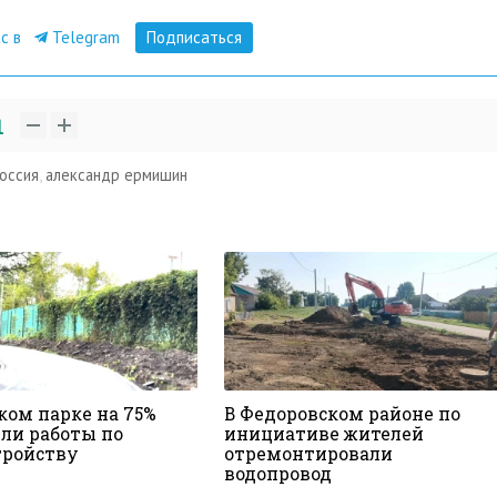
ас в
Telegram
Подписаться
1
оссия
,
александр ермишин
ком парке на 75%
В Федоровском районе по
ли работы по
инициативе жителей
тройству
отремонтировали
водопровод