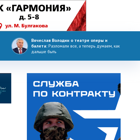
Вячеслав Володин о театре оперы и
балета:
Разломали все, а теперь думаем, как
дальше быть