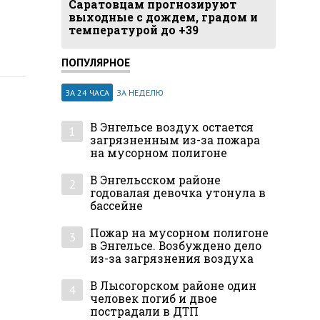
Саратовцам прогнозируют
выходные с дождем, градом и
температурой до +39
ПОПУЛЯРНОЕ
ЗА 24 ЧАСА
ЗА НЕДЕЛЮ
В Энгельсе воздух остается
1
загрязненным из-за пожара
на мусорном полигоне
В Энгельсском районе
2
годовалая девочка утонула в
бассейне
Пожар на мусорном полигоне
3
в Энгельсе. Возбуждено дело
из-за загрязнения воздуха
В Лысогорском районе один
4
человек погиб и двое
пострадали в ДТП