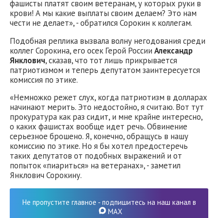
фашисты платят своим ветеранам, у которых руки в
крови! А мы какие выплаты своим делаем? Это нам
чести не делает», - обратился Сорокин к коллегам.
Подобная реплика вызвала волну негодования среди
коллег Сорокина, его осек Герой России
Александр
Янклович
, сказав, что тот лишь прикрывается
патриотизмом и теперь депутатом заинтересуется
комиссия по этике.
«Немножко режет слух, когда патриотизм в долларах
начинают мерить. Это недостойно, я считаю. Вот тут
прокуратура как раз сидит, и мне крайне интересно,
о каких фашистах вообще идет речь. Обвинение
серьезное брошено. Я, конечно, обращусь в нашу
комиссию по этике. Но я бы хотел предостеречь
таких депутатов от подобных выражений и от
попыток «пиариться» на ветеранах», - заметил
Янклович Сорокину.
Не пропустите главное - подпишитесь на наш канал в
MAX