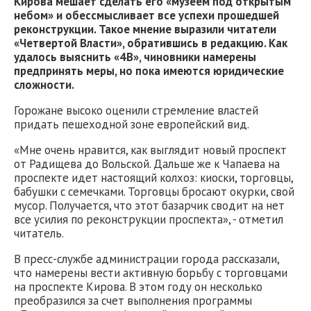
Кирова мешает сделать его
«
музеем под открытым
небом
»
и обессмысливает все успехи прошедшей
реконструкции. Такое мнение выразили читатели
«Четвертой Власти», обратившись в редакцию. Как
удалось выяснить «4В», чиновники намерены
предпринять меры, но пока имеются юридические
сложности.
Горожане высоко оценили стремление властей
придать пешеходной зоне европейский вид.
«Мне очень нравится, как выглядит новый проспект
от Радищева до Вольской. Дальше же к Чапаева на
проспекте идет настоящий колхоз: киоски, торговцы,
бабушки с семечками. Торговцы бросают окурки, свой
мусор. Получается, что этот базарчик сводит на нет
все усилия по реконструкции проспекта», - отметил
читатель.
В пресс-службе администрации города рассказали,
что намерены вести активную борьбу с торговцами
на проспекте Кирова. В этом году он несколько
преобразился за счет выполнения программы