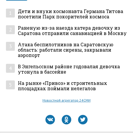
Дети и внуки космонавта Германа Титова
1
посетили Парк покорителей космоса
Раненую из-за наезда катера девочку из
2
Саратова отправили санавиацией в Москву
Атака беспилотников на Саратовскую
3
область: работали сирены, закрывали
аэропорт
В Энгельсском районе годовалая девочка
4
утонула в бассейне
На рынке «Привоз» и строительных
5
площадках поймали нелегалов
Новостной агрегатор 24СМИ