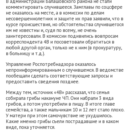
В администрации Балашовского района не стали
комментировать случившееся. Замглавы по соцсфере
не оказалось на месте, а в комиссии по делам
несовершеннолетних и защите их прав заявили, что в
курсе происшествия, но обстоятельства случившегося
им не известны и, судя по всему, не очень
заинтересовали. В комиссии подивились вовпросам
корреспондента 4В и посоветовали обратиться в
любой другой орган, только не к ним (в прокуратуру,
в больницу и т.д.).
Управление Роспотребнадзора оказалось
непроинформированным о случившемся. В ведомстве
пообещали сделать соответствующие запросы и
предоставить сведения позднее.
Между тем, источник «4В» рассказал, что семья
собирала грибы накануне ЧП. Они набрали 3 вида
грибов, а потом употребили в пищу. В итоге главе
семейства, а также мальчикам 10 и 12 лет стало плохо.
У матери при этом самочувствие не ухудшилось.
Какие именно грибы съели пострадавшие и в каком
виде, пока уточняется.