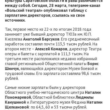
культуры Саратовской области в разы различаются
между собой. Сегодня, 28 марта, телеграмм-канал
«Вольский театрал» опубликовал таблицу с
зарплатами директоров, ссылаясь на свои
источники.
Так, первое место из 22-х по итогам 2018 года
занимает уже бывший директор ТЮЗа им. Ю.П.
Киселева
Анатолий Барсуков
. Его среднемесячный
заработок составлял почти 113,5 тысяч рублей. На
втором месте –
Алексей Комаров
, директор Театра
оперы и балеты с зарплатой в 111,5 тысяч. На
третьем месте расположился недавно избранный
главой региональной Общественной палаты
Борис
Шинчук
, являющийся директором Музея боевой и
трудовой славы. Его зарплата составляла 98,6 тысяч
рублей.
Самые низкие зарплаты были у директоров
Областного учебно-методического центра
Наталии
Пономаревой
, Областной библиотеки
Людмилы
Канушиной
и Литературного музея Федина
Наталии
Щелкановой
: по 64,5, 60 и 53 тысячи рублей.