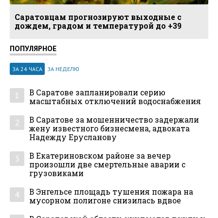
Саратовцам прогнозируют выходные с
дождем, градом и температурой до +39
ПОПУЛЯРНОЕ
ЗА 24 ЧАСА
ЗА НЕДЕЛЮ
В Саратове запланировали серию
1
масштабных отключений водоснабжения
В Саратове за мошенничество задержали
2
жену известного бизнесмена, адвоката
Надежду Ерусланову
В Екатериновском районе за вечер
3
произошли две смертельные аварии с
грузовиками
В Энгельсе площадь тушения пожара на
4
мусорном полигоне снизилась вдвое