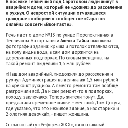
В поселке Тепличный под Саратовом люди живут в
аварийном доме, который не «дожил» до расселения
и рухнул. О непростой ситуации отчаявшиеся
граждане сообщили в сообществе «Саратов
онлайн» соцсети «Вконтакте».
Речь идет о доме №13 по улице Перспективная в
Тепличном. Автор записи
Аленка Тайна
выложила
фотографии здания: крыша и потолок отваливаются,
на полу видна вода, а сам дом держится на
деревянных подпорках. По словам женщины, на
такой ремонт выделили 1,5 млн рублей.
«Наш дом аварийный, «недожил» до расселения и
рухнул. Администрация выделила аж 1,5 млн рублей
на «реконструкцию». А вместо ремонта там вообще
разгромили всё. Да и сам ремонт-то в подпорках,
походу, заключался. Теперь жители тонут. Да,
предлагали временное жилье – местный Дом Досуга,
где указано, что это нежилое здание, а нас старики и
2-хлетняя девочка!», - пишет женщина.
Согласно сайту «Реформа ЖКХ», одноэтажный