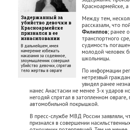
Красноармейске, а 
Между тем, нескол
Задержанный за
убийство девочки в
рассказали, что п
Красноармейске
Филиппов
; ранее 
признался в ее
транспортного сред
изнасиловании
судимость погашен
В дальнейшем, имея
молодой человек б
намерение избежать
наказания за содеянное,
школьницы.
злоумышленник совершил
убийство девочки, спрятав
По информации рег
тело жертвы в овраге
нетрезвый граждан
увидел ранее незн
нанес Анастасии не менее 3-х ударов н
негодяй спрятал в затопленном овраге,
автомобильной покрышкой.
В пресс-службе МВД России заявляли, 
признался в совершении насильственных
отношении потерпевшей. Тем не менее, 