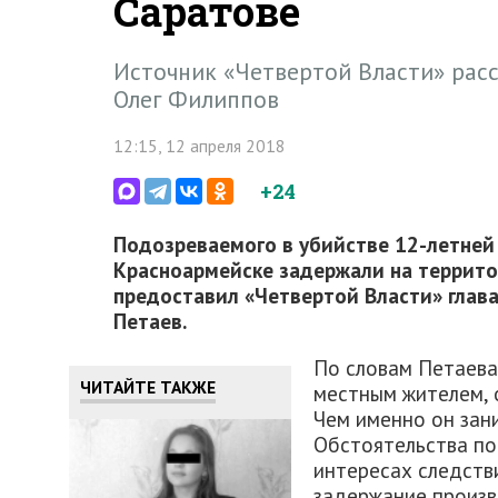
Саратове
Источник «Четвертой Власти» расс
Олег Филиппов
12:15, 12 апреля 2018
+24
Подозреваемого в убийстве 12-летней
Красноармейске задержали на террит
предоставил «Четвертой Власти» глав
Петаев.
По словам Петаева
ЧИТАЙТЕ ТАКЖЕ
местным жителем, 
Чем именно он зани
Обстоятельства по
интересах следстви
задержание произв