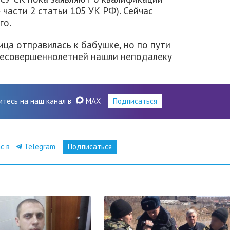
 части 2 статьи 105 УК РФ). Сейчас
го.
ица отправилась к бабушке, но по пути
 несовершеннолетней нашли неподалеку
итесь на наш канал в
MAX
Подписаться
ас в
Telegram
Подписаться