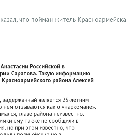
казал, что пойман житель Красноармейска
 Анастасии Российской в
ории Саратова. Такую информацию
а Красноармейского района Алексей
, задержанный является 25-летним
о нем отзываются как о «наркомане».
мался, главе района неизвестно.
имки ему также не сообщили в
я, но при этом известно, что
одили полицейские не в