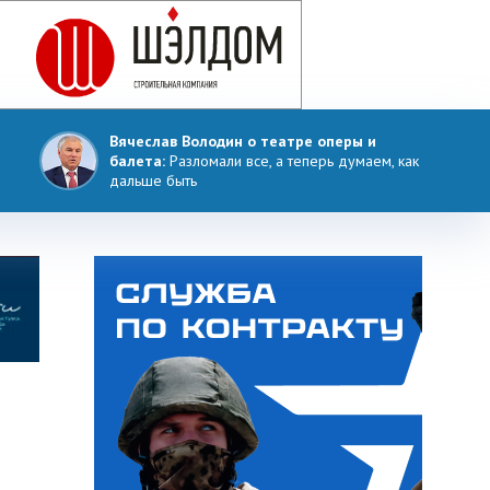
Вячеслав Володин о театре оперы и
балета:
Разломали все, а теперь думаем, как
дальше быть