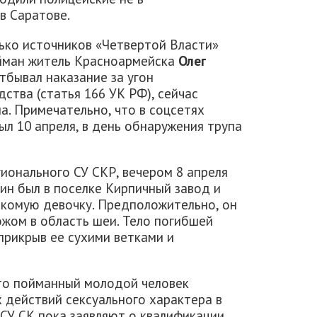
в Саратове.
ько источников «Четвертой Власти»
ойман житель Красноармейска
Олег
отбывал наказание за угон
ства (статья 166 УК РФ), сейчас
а. Примечательно, что в соцсетях
ыл 10 апреля, в день обнаружения трупа
ионального СУ СКР, вечером 8 апреля
ин был в поселке Кирпичный завод и
акомую девочку. Предположительно, он
ожом в область шеи. Тело погибшей
 прикрыв ее сухими ветками и
что пойманный молодой человек
 действий сексуального характера в
СУ СК пока заявляют о квалификации