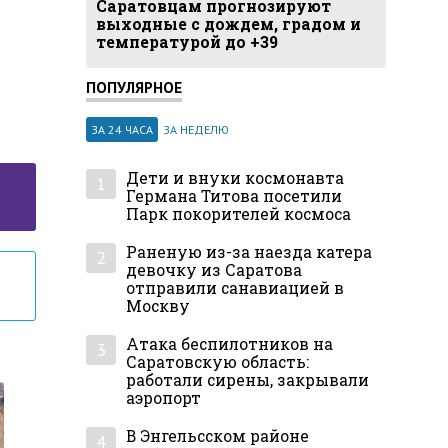
Саратовцам прогнозируют
выходные с дождем, градом и
температурой до +39
ПОПУЛЯРНОЕ
ЗА 24 ЧАСА
ЗА НЕДЕЛЮ
Дети и внуки космонавта
1
Германа Титова посетили
Парк покорителей космоса
Раненую из-за наезда катера
2
девочку из Саратова
отправили санавиацией в
Москву
Атака беспилотников на
3
Саратовскую область:
работали сирены, закрывали
аэропорт
В Энгельсском районе
4