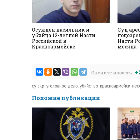
Осужден насильник и
Суд аре
убийца 12-летней Насти
подозре
Российской в
Насти Ро
Красноармейске
месяца
+
Оцените новость
су скр
,
уголовное дело
,
убийство
,
красноармейск
,
нес
Похожие публикации