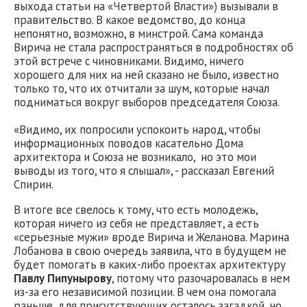
выхода статьи на «Четвертой Власти») вызывали в
правительство. В какое ведомство, до конца
непонятно, возможно, в минстрой. Сама команда
Вирича не стала распространяться в подробностях об
этой встрече с чиновниками. Видимо, ничего
хорошего для них на ней сказано не было, известно
только то, что их отчитали за шум, которые начал
подниматься вокруг выборов председателя Союза.
«Видимо, их попросили успокоить народ, чтобы
информационных поводов касательно Дома
архитектора и Союза не возникало, но это мои
выводы из того, что я слышал», - рассказал Евгений
Спирин.
В итоге все свелось к тому, что есть молодежь,
которая ничего из себя не представляет, а есть
«серьезные мужи» вроде Вирича и Желанова. Марина
Лобанова в свою очередь заявила, что в будущем не
будет помогать в каких-либо проектах архитектуру
Павлу Пипунырову
, потому что разочаровалась в нем
из-за его независимой позиции. В чем она помогала
раньше, для присутствующих осталось загадкой, но,