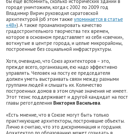
бы еще вспомнить, сколько исторических зданий в
городе уничтожили, когда с 2002 по 2009 год
Владимир Вирич руководил саратовской
архитектурой (об этом также
упоминается в статье
«4В»
). А также проанализировать качество
градостроительного творчества тех времен,
которое в основном представляет из себя «свечки»,
воткнутые в центре города, и целые микрорайоны,
построенные без социальной инфраструктуры.
Хотя, очевидно, что Союз архитекторов – это,
прежде всего, организация, ею надо эффективно
управлять. Человек на посту ее председателя
должен уметь выстраивать связи между разными
группами людей и слышать их. Количество
построенных домов в этом случае значения не имеет.
Этот тезис поддерживает и другой кандидат на пост
главы реготделения
Виктория Васильева
.
«Есть мнение, что в Союзе могут быть только
практикующие архитекторы, построившие объекты.
Лично я считаю, что это дискриминация и гордыня.
Архитектор по образованию может созидать в