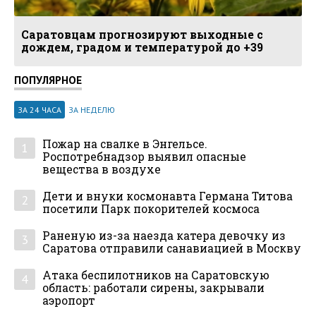
Саратовцам прогнозируют выходные с
дождем, градом и температурой до +39
ПОПУЛЯРНОЕ
ЗА 24 ЧАСА
ЗА НЕДЕЛЮ
Пожар на свалке в Энгельсе.
1
Роспотребнадзор выявил опасные
вещества в воздухе
Дети и внуки космонавта Германа Титова
2
посетили Парк покорителей космоса
Раненую из-за наезда катера девочку из
3
Саратова отправили санавиацией в Москву
Атака беспилотников на Саратовскую
4
область: работали сирены, закрывали
аэропорт