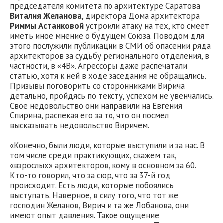
председателя комитета по архитектуре Саратова
Виталия Желанова
, директора Дома архитектора
Риммы Астанковой
устроили атаку на тех, кто смеет
иметь иное мнение о будущем Союза. Поводом для
этого послужили публикации в СМИ об опасении ряда
архитекторов за судьбу регионального отделения, в
частности, в «4В». Агрессоры даже распечатали
статью, хотя к ней в ходе заседания не обращались.
Призывы поговорить со сторонниками Вирича
детально, пройдясь по тексту, успехом не увенчались.
Свое недовольство они направили на Евгения
Спирина, распекая его за то, что он посмел
высказывать недовольство Виричем.
«Конечно, были люди, которые выступили и за нас. В
том числе среди практикующих, скажем так,
«взрослых» архитекторов, кому в основном за 60.
Кто-то говорил, что за сюр, что за 37-й год
происходит. Есть люди, которые побоялись
выступать. Наверное, в силу того, что тот же
господин Желанов, Вирич и та же Лобанова, они
имеют опыт давления. Такое ощущение