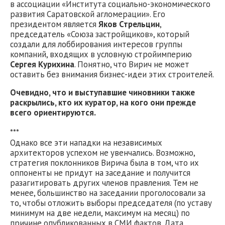
в ассоциации «Института социально-экономического
развития Саратовской агломерации». Его
президентом является
Яков Стрельцин
,
председатель «Союза застройщиков», который
создали для лоббирования интересов группы
компаний, входящих в условную стройимперию
Сергея Курихина
. Понятно, что Вирич не может
оставить без внимания бизнес-идеи этих строителей.
Очевидно, что и выступавшие чиновники также
раскрылись, кто их куратор, на кого они прежде
всего ориентируются.
***
Однако все эти нападки на независимых
архитекторов успехом не увенчались. Возможно,
стратегия поклонников Вирича была в том, что их
оппоненты не придут на заседание и получится
разагитировать других членов правления. Тем не
менее, большинство на заседании проголосовали за
то, чтобы отложить выборы председателя (по уставу
минимум на две недели, максимум на месяц) по
причине опубликованных в СМИ фактов. Дата