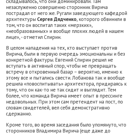
складывалось, что они доминировали. Там
незаслуженно совершенно сторонник Вирича
пострадал от него же. Ругали заведующего кафедрой
архитектуры
Сергея Дядченко
, которого обвинили в
том, что он воспитал таких «мерзких»,
«необразованных» и вообще плохих людей в нашем
лице», - отметил Спирин.
В целом нападения на тех, кто выступает против
Вирича, были в первую очередь эмоциональны и без
конкретной фактуры. Евгений Спирин решил не
вступать в активный спор, чтобы не превращать
встречу в откровенный базар – вероятно, именно к
этому все и пытались свести. Лобанова так и вообще
решила «повоспитывать» архитектора, придираясь к
тому, что он как-то не так сидит и выглядит. Тем
более, что команда Вирича имеет опыт в прессинге
недовольных. При этом сам претендент на пост, по
словам свидетелей, вел себя демонстративно
сдержанно.
Кроме того, во время заседания было упомянуто, что
сторонников Владимира Вирича (еще даже до