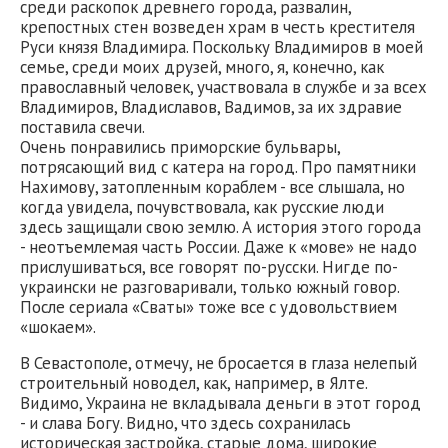
среди раскопок древнего города, развалин,
крепостных стен возведен храм в честь крестителя
Руси князя Владимира. Поскольку Владимиров в моей
семье, среди моих друзей, много, я, конечно, как
православный человек, участвовала в службе и за всех
Владимиров, Владиславов, Вадимов, за их здравие
поставила свечи.
Очень понравились приморские бульвары,
потрясающий вид с катера на город. Про памятники
Нахимову, затопленным кораблем - все слышала, но
когда увидела, почувствовала, как русские люди
здесь защищали свою землю. А история этого города
- неотъемлемая часть России. Даже к «мове» не надо
прислушиваться, все говорят по-русски. Нигде по-
украински не разговаривали, только южный говор.
После сериала «Сваты» тоже все с удовольствием
«шокаем».
В Севастополе, отмечу, не бросается в глаза нелепый
строительный новодел, как, например, в Ялте.
Видимо, Украина не вкладывала деньги в этот город
- и слава Богу. Видно, что здесь сохранилась
историческая застройка, старые дома, широкие