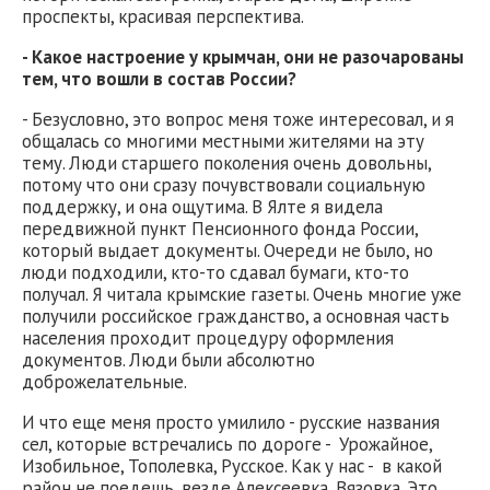
проспекты, красивая перспектива.
- Какое настроение у крымчан, они не разочарованы
тем, что вошли в состав России?
- Безусловно, это вопрос меня тоже интересовал, и я
общалась со многими местными жителями на эту
тему. Люди старшего поколения очень довольны,
потому что они сразу почувствовали социальную
поддержку, и она ощутима. В Ялте я видела
передвижной пункт Пенсионного фонда России,
который выдает документы. Очереди не было, но
люди подходили, кто-то сдавал бумаги, кто-то
получал. Я читала крымские газеты. Очень многие уже
получили российское гражданство, а основная часть
населения проходит процедуру оформления
документов. Люди были абсолютно
доброжелательные.
И что еще меня просто умилило - русские названия
сел, которые встречались по дороге - Урожайное,
Изобильное, Тополевка, Русское. Как у нас - в какой
район не поедешь, везде Алексеевка, Вязовка. Это