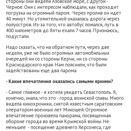
стороны они видели Азовское море, с другой -
Черное. Они с интересом наблюдали, как проходит
погрузка на огромный паром. Через пролив он идет
40 минут. Но утомительной оказалась дорога через
полуостров. Из-за того, что автобус ломался, путь в
400 километров до Ялты ехали 7 часов. Признаюсь,
подустали.
Надо сказать, что на обратном пути, через две
недели, уже не было огромных автомобильных
очередей ни со стороны Керчи, ни со стороны
Краснодарского края. Нам пояснили, что были
задействованы еще два парома.
- Какие впечатления оказались самыми яркими?
- Самое главное - я хотела увидеть Севастополь. Я,
конечно, знала, что это - город воинской славы. Много
видела кинохроники, снятой известным саратовским
оператором военных лет Микошей. Огромное
впечатление произвела панорама, посвященная
обороне города во время Крымской войны. Не
меньшее - посещение древнего Херсонеса, где