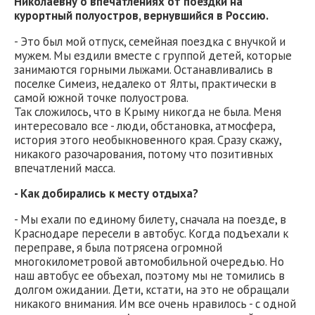
Николаевну о впечатлениях от поездки на
курортный полуостров, вернувшийся в Россию.
- Это был мой отпуск, семейная поездка с внучкой и
мужем. Мы ездили вместе с группой детей, которые
занимаются горными лыжами. Останавливались в
поселке Симеиз, недалеко от Ялты, практически в
самой южной точке полуострова.
Так сложилось, что в Крыму никогда не была. Меня
интересовало все - люди, обстановка, атмосфера,
история этого необыкновенного края. Сразу скажу,
никакого разочарования, потому что позитивных
впечатлений масса.
- Как добирались к месту отдыха?
- Мы ехали по единому билету, сначала на поезде, в
Краснодаре пересели в автобус. Когда подъехали к
переправе, я была потрясена огромной
многокилометровой автомобильной очередью. Но
наш автобус ее объехал, поэтому мы не томились в
долгом ожидании. Дети, кстати, на это не обращали
никакого внимания. Им все очень нравилось - с одной