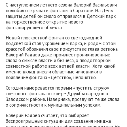
С наступлением летнего сезона Валерий Васильевич
полюбил открывать фонтаны в Саратове. На День
защиты детей он смело отправился в Детский парк
на торжественное открытие нового
фонтанирующего объекта.
Новый плоскостной фонтан со светодиодной
подсветкой стал украшением парка, и рядом с этой
красотой обозначил свое присутствие глава региона.
Валерий Радаев даже произнес проникновенные
слова о смысле власти и бизнеса, о плодотворной
совместной работе всех ветвей власти. Хотя какой
именно вклад внесли областные чиновники в
появление фонтана «Детство», непонятно.
Сегодня намеревается первым «пустить струю»
светового фонтана в сквере Дружбы народов в
Заводском районе. Наверняка, прозвучат те же слова
о сопричастности к муниципальным успехам.
Валерий Радаев считает, что выбирает
беспроигрышные ситуации для создания имиджа
народного и всенародно любимого руководителя. Ну