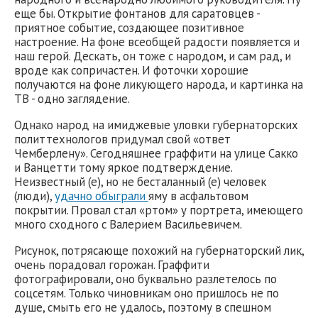
еще бы. Открытие фонтанов для саратовцев -
приятное событие, создающее позитивное
настроение. На фоне всеобщей радости появляется и
наш герой. Дескать, он тоже с народом, и сам рад, и
вроде как сопричастен. И фоточки хорошие
получаются на фоне ликующего народа, и картинка на
ТВ - одно заглядение.
Однако народ на имиджевые уловки губернаторских
политтехнологов придумал свой «ответ
Чемберлену». Сегодняшнее граффити на улице Сакко
и Ванцетти тому яркое подтверждение.
Неизвестный (е), но не бесталанный (е) человек
(люди),
удачно обыграли
яму в асфальтовом
покрытии. Провал стал «ртом» у портрета, имеющего
много сходного с Валерием Васильевичем.
Рисунок, потрясающе похожий на губернаторский лик,
очень порадовал горожан. Граффити
фотографировали, оно буквально разлетелось по
соцсетям. Только чиновникам оно пришлось не по
душе, смыть его не удалось, поэтому в спешном