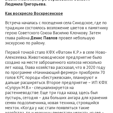
Людмила Григорьева.
Как воскресло Воскресенское
Встреча началась с посещения села Синодское, где по
традиции состоялось возложение цветов к памятнику
герою Советского Союза Василию Клочкову. Затем
глава района
Денис Павлов
провел небольшую
экскурсию по району.
Первой точкой стало КФХ «Фатоян К.Р.» в селе Ново-
Алексеевка. Животноводческое предприятие было
создано на месте заброшенного колхоза несколько
лет назад. Глава хозяйства рассказал, что в 2020 году
по программе «Начинающий фермер» приобрели 70
голов КРС породы «Бестужевская», планируют и
дальше расширяться. Второе предприятие – ИП КФХ
«Супрун М.В.» - специализируется на
растениеводстве. Еще три года назад здесь был
пустырь, сегодня – два больших ангара для хранения
семян подсолнечника, новая техника, строящийся
мехток. «Когда у нас стали появляться такие
хозяйства, то и мужчины перестали уезжать из сел –