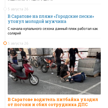
5 августа 26
В Саратове на пляже «Городские пески»
утонул молодой мужчина
С начала купального сезона данный пляж работал как
солярий
5 августа 26
В Саратове водитель питбайка уходил
от погони и сбил сотрудника ДПС