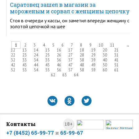
Саратовец зашел в магазин за
мороженым и сорвал с женщины цепочку
Стоя в очереди у кассы, он заметил впереди женщину с
золотой цепочкой на шее
1
2
3
4
5
6
7
8
9
10
11
→
12
13
14
15
16
17
18
19
20
21
22
23
24
25
26
27
28
29
30
31
32
33
34
35
36
37
38
39
40
41
42
43
44
45
46
47
48
49
50
51
52
53
54
55
56
57
58
59
60
61
62
63
64
Контакты
18+
+7 (8452) 65-99-77
и
65-99-67