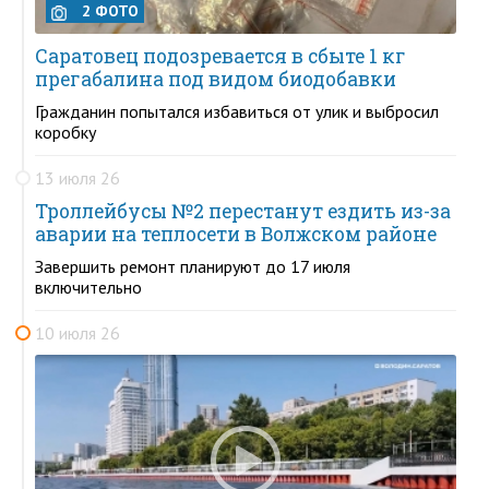
2 ФОТО
Саратовец подозревается в сбыте 1 кг
прегабалина под видом биодобавки
Гражданин попытался избавиться от улик и выбросил
коробку
13 июля 26
Троллейбусы №2 перестанут ездить из-за
аварии на теплосети в Волжском районе
Завершить ремонт планируют до 17 июля
включительно
10 июля 26