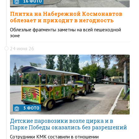
16 ФОТО
Плитка на Набережной Космонавтов
облезает и приходит в негодность
Облезлые фрагменты заметны на всей пешеходной
зоне
24 июня 26
5 ФОТО
Детские паровозики возле цирка и в
Парке Победы оказались без разрешений
Сотрудники КМК составили в отношении